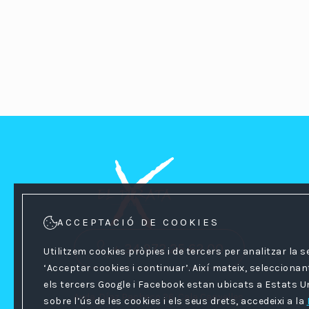
ACCEPTACIÓ DE COOKIES
+ 34 972 25 62 00
Utilitzem cookies pròpies i de tercers per analitzar la 
‘Acceptar cookies i continuar’. Així mateix, selecciona
els tercers Google i Facebook estan ubicats a Estats Un
Avda. Díaz Pacheco 26, Cala Canyelles
sobre l’ús de les cookies i els seus drets, accedeixi a la