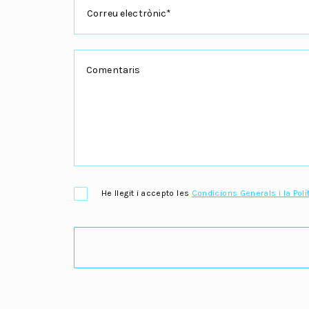
Correu electrònic*
He llegit i accepto les
Condicions Generals i la Polí