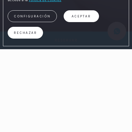
accede a la
Política de cookies
CONFIGURACIÓN
ACEPTAR
RECHAZAR
RESERVAR
Inicio
/
Contacta
¿NECESITAS INFORMACIÓN?
Contacta con El Pirata Club
En
El Pirata Club
estamos encantados de atenderte. Si
tienes dudas, consultas o quieres realizar una reserva
especial, no dudes en ponerte en contacto con nosotros
a través del
formulario de contacto
que encontrarás a