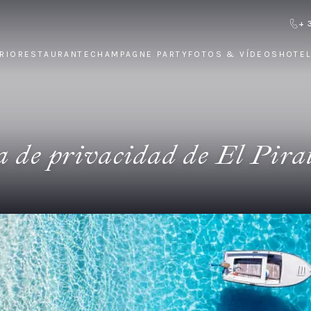
+ 
RIO
RESTAURANTE
CHAMPAGNE PARTY
FOTOS & VÍDEOS
HOTEL
a de privacidad de El Pir
ntes posible con nuestros usuarios y clientes, sobre lo
ca de Privacidad, el usuario queda informado sobre la 