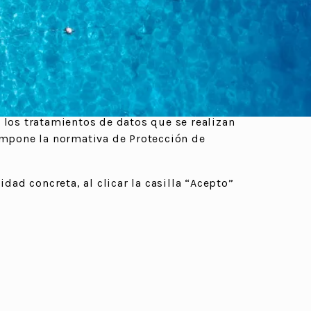
 web -
ELLA CANYELLES, S.L. por otros medios.
 y sencilla, para facilitar su comprensión,
ANYELLES, S.L..
política de privacidad” o similar, el
 los tratamientos de datos que se realizan
impone la normativa de Protección de
dad concreta, al clicar la casilla “Acepto”