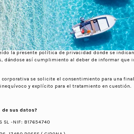
arácter personal que le son facilitados a través del sitio
os datos que pueda facilitar en un futuro a HOTEL VISTAB
tica de Privacidad, que ha sido redactada de forma clara
sea facilitar sus datos personales a HOTEL VISTABELLA C
a web corporativa y hacer clic en la casilla "He leído la 
ído la presente política de privacidad donde se indican
nes, dándose así cumplimiento al deber de informar que 
orporativa se solicite el consentimiento para una finali
 inequívoco y explícito para el tratamiento en cuestión.
o de sus datos?
 SL -NIF: B17654740
26, 17480 ROSES ( GIRONA )