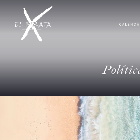
CALENDA
Polític
Inicio
/
Política de privacidad
Nuestro objetivo, es ser lo más transpare
privacidad es importante para nosotros.
Mediante la lectura de la presente Políti