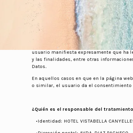
S.L. recaba, trata y protege los datos de c
(en adelante, el sitio web) y aquellos otr
El Usuario debe leer con atención esta Polí
y determinar libre y voluntariamente si de
Al rellenar cualquier formulario de la págin
usuario manifiesta expresamente que ha le
y las finalidades, entre otras informacio
Datos.
En aquellos casos en que en la página web c
o similar, el usuario da el consentimiento
¿Quién es el responsable del tratamient
•Identidad: HOTEL VISTABELLA CANYELLES
•Dirección postal: AVDA. DIAZ PACHECO , 