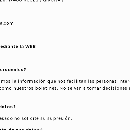
la.com
ediante la WEB
personales?
os la información que nos facilitan las personas intere
como nuestros boletines. No se van a tomar decisiones 
datos?
esado no solicite su supresión.
ento de sus datos?