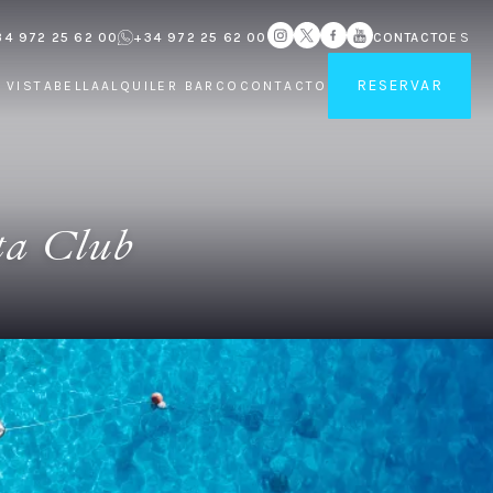
34 972 25 62 00
+34 972 25 62 00
CONTACTO
ES
RESERVAR
 VISTABELLA
ALQUILER BARCO
CONTACTO
ata Club
s datos personales que recopilamos. Su
forma en que HOTEL VISTABELLA CANYELLES,